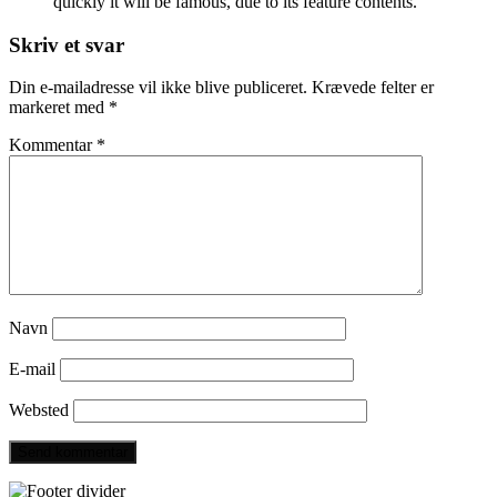
quickly it will be famous, due to its feature contents.
Skriv et svar
Din e-mailadresse vil ikke blive publiceret.
Krævede felter er
markeret med
*
Kommentar
*
Navn
E-mail
Websted