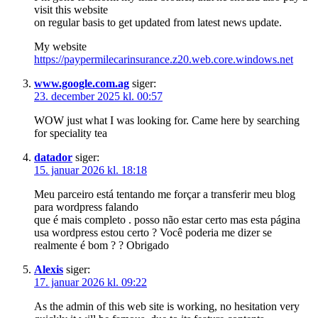
visit this website
on regular basis to get updated from latest news update.
My website
https://paypermilecarinsurance.z20.web.core.windows.net
www.google.com.ag
siger:
23. december 2025 kl. 00:57
WOW just what I was looking for. Came here by searching
for speciality tea
datador
siger:
15. januar 2026 kl. 18:18
Meu parceiro está tentando me forçar a transferir meu blog
para wordpress falando
que é mais completo . posso não estar certo mas esta página
usa wordpress estou certo ? Você poderia me dizer se
realmente é bom ? ? Obrigado
Alexis
siger:
17. januar 2026 kl. 09:22
As the admin of this web site is working, no hesitation very