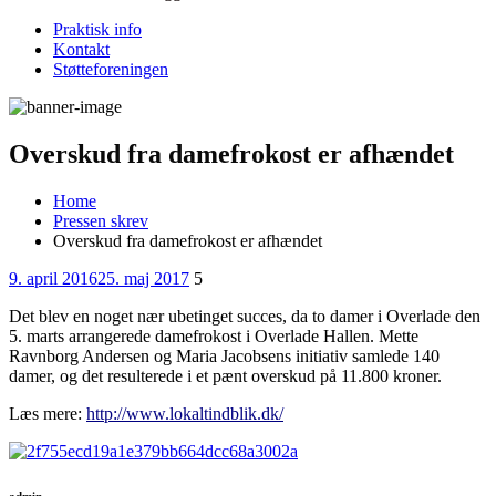
Praktisk info
Kontakt
Støtteforeningen
Overskud fra damefrokost er afhændet
Home
Pressen skrev
Overskud fra damefrokost er afhændet
Posted
Comments
9. april 2016
25. maj 2017
5
on
Det blev en noget nær ubetinget succes, da to damer i Overlade den
5. marts arrangerede damefrokost i Overlade Hallen. Mette
Ravnborg Andersen og Maria Jacobsens initiativ samlede 140
damer, og det resulterede i et pænt overskud på 11.800 kroner.
Læs mere:
http://www.lokaltindblik.dk/
admin