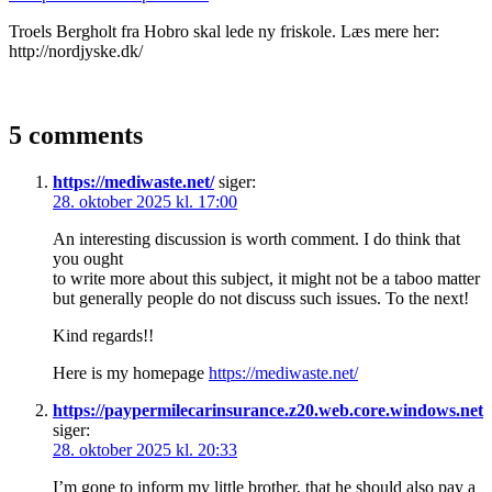
on
Troels Bergholt fra Hobro skal lede ny friskole. Læs mere her:
http://nordjyske.dk/
Read More
5 comments
https://mediwaste.net/
siger:
28. oktober 2025 kl. 17:00
An interesting discussion is worth comment. I do think that
you ought
to write more about this subject, it might not be a taboo matter
but generally people do not discuss such issues. To the next!
Kind regards!!
Here is my homepage
https://mediwaste.net/
https://paypermilecarinsurance.z20.web.core.windows.net
siger:
28. oktober 2025 kl. 20:33
I’m gone to inform my little brother, that he should also pay a