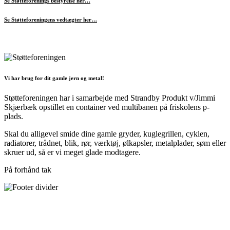
Se Støtteforenings bestyrelse her…
Se Støtteforeningens vedtægter her…
Vi har brug for dit gamle jern og metal!
Støtteforeningen har i samarbejde med Strandby Produkt v/Jimmi
Skjærbæk opstillet en container ved multibanen på friskolens p-
plads.
Skal du alligevel smide dine gamle gryder, kuglegrillen, cyklen,
radiatorer, trådnet, blik, rør, værktøj, ølkapsler, metalplader, søm eller
skruer ud, så er vi meget glade modtagere.
På forhånd tak