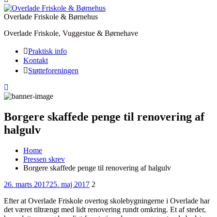
Overlade Friskole & Børnehus
Overlade Friskole, Vuggestue & Børnehave
Praktisk info
Kontakt
Støtteforeningen
Borgere skaffede penge til renovering af
halgulv
Home
Pressen skrev
Borgere skaffede penge til renovering af halgulv
Posted
Comments
26. marts 2017
25. maj 2017
2
on
Efter at Overlade Friskole overtog skolebygningerne i Overlade har
det været tiltrængt med lidt renovering rundt omkring. Et af steder,