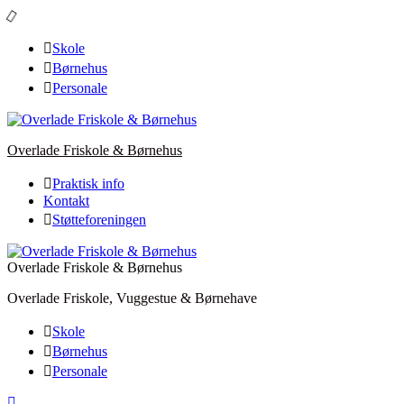
Skip
to
content
Skole
Børnehus
Personale
Overlade Friskole & Børnehus
Praktisk info
Kontakt
Støtteforeningen
Overlade Friskole & Børnehus
Overlade Friskole, Vuggestue & Børnehave
Skole
Børnehus
Personale