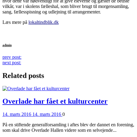
hvor dette var nødvendigt for at give eleverne og gæster de bedste
vilkår, var i skolens fælleshal, som bliver brugt til morgensamling,
sang, fællesspisning og udlejning til arrangementer.
Læs mere på
lokaltindblik.dk
admin
Continue
prev post:
next post:
Reading
Related posts
Overlade har fået et kulturcenter
Posted
Comments
14. marts 2016
14. marts 2016
0
on
På en stiftende generalforsamling i aftes blev der dannet en forening,
som skal drive Overlade Hallen videre som en selvejende...