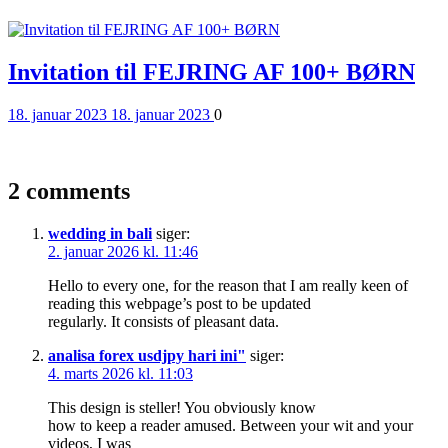
Read More
Invitation til FEJRING AF 100+ BØRN
Posted
Comments
18. januar 2023
18. januar 2023
0
on
Read More
2 comments
wedding in bali
siger:
2. januar 2026 kl. 11:46
Hello to every one, for the reason that I am really keen of
reading this webpage’s post to be updated
regularly. It consists of pleasant data.
analisa forex usdjpy hari ini"
siger:
4. marts 2026 kl. 11:03
This design is steller! You obviously know
how to keep a reader amused. Between your wit and your
videos, I was