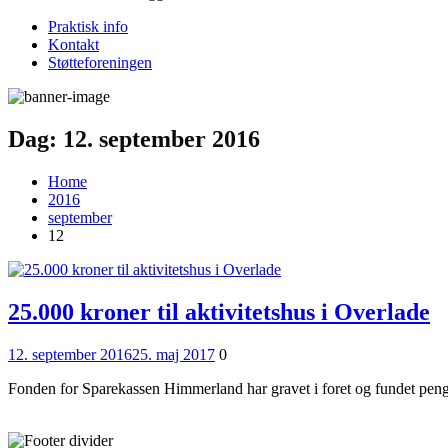
Praktisk info
Kontakt
Støtteforeningen
Dag:
12. september 2016
Home
2016
september
12
25.000 kroner til aktivitetshus i Overlade
Posted
Comments
12. september 2016
25. maj 2017
0
on
Fonden for Sparekassen Himmerland har gravet i foret og fundet penge 
Læs mere