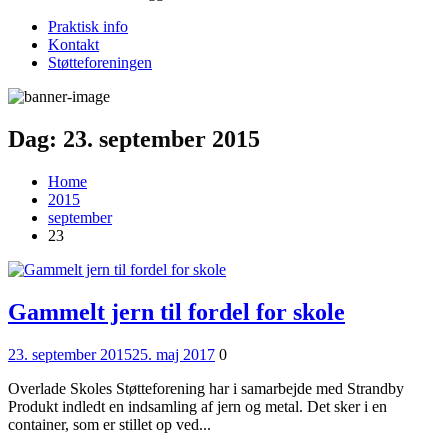
Praktisk info
Kontakt
Støtteforeningen
Dag:
23. september 2015
Home
2015
september
23
Gammelt jern til fordel for skole
Posted
Comments
23. september 2015
25. maj 2017
0
on
Overlade Skoles Støtteforening har i samarbejde med Strandby
Produkt indledt en indsamling af jern og metal. Det sker i en
container, som er stillet op ved...