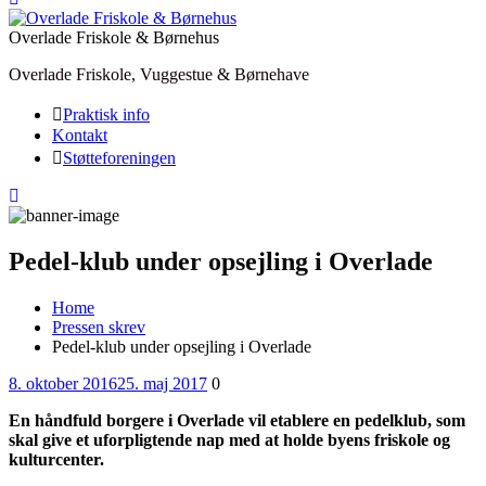
Overlade Friskole & Børnehus
Overlade Friskole, Vuggestue & Børnehave
Praktisk info
Kontakt
Støtteforeningen
Pedel-klub under opsejling i Overlade
Home
Pressen skrev
Pedel-klub under opsejling i Overlade
Posted
Comments
8. oktober 2016
25. maj 2017
0
on
En håndfuld borgere i Overlade vil etablere en pedelklub, som
skal give et uforpligtende nap med at holde byens friskole og
kulturcenter.