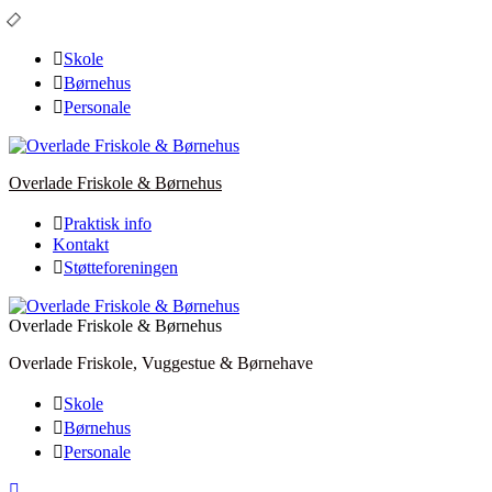
Skip
to
content
Skole
Børnehus
Personale
Overlade Friskole & Børnehus
Praktisk info
Kontakt
Støtteforeningen
Overlade Friskole & Børnehus
Overlade Friskole, Vuggestue & Børnehave
Skole
Børnehus
Personale