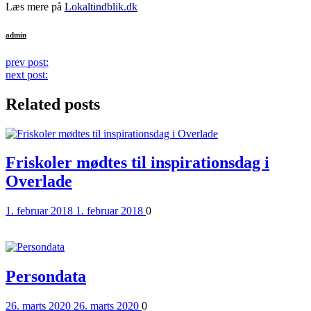
Læs mere på
Lokaltindblik.dk
admin
Continue
prev post:
next post:
Reading
Related posts
Friskoler mødtes til inspirationsdag i
Overlade
Posted
Comments
1. februar 2018
1. februar 2018
0
on
Read More
Persondata
Posted
Comments
26. marts 2020
26. marts 2020
0