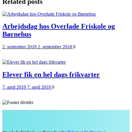
Related posts
Arbejdsdag hos Overlade Friskole og
Børnehus
Posted
Comments
2. september 2018
2. september 2018
0
on
Read More
Elever fik en hel dags frikvarter
Posted
Comments
7. april 2019
7. april 2019
0
on
Read More