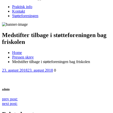
Praktisk info
Kontakt
Støtteforeningen
Medstifter tilbage i støtteforeningen bag
friskolen
Home
Pressen skrev
Medstifter tilbage i støtteforeningen bag friskolen
Posted
Comments
23. august 2018
23. august 2018
0
on
admin
Continue
prev post:
next post:
Reading