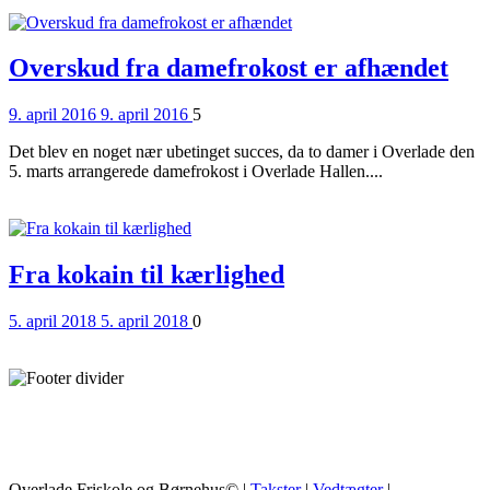
Overskud fra damefrokost er afhændet
Posted
Comments
9. april 2016
9. april 2016
5
on
Det blev en noget nær ubetinget succes, da to damer i Overlade den
5. marts arrangerede damefrokost i Overlade Hallen....
Read More
Fra kokain til kærlighed
Posted
Comments
5. april 2018
5. april 2018
0
on
Read More
Overlade Friskole og Børnehus© |
Takster
|
Vedtægter
|