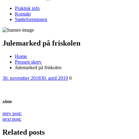
Praktisk info
Kontakt
Støtteforeningen
Julemarked på friskolen
Home
Pressen skrev
Julemarked på friskolen
Posted
Comments
30. november 2018
30. april 2019
0
on
admin
Continue
prev post:
next post:
Reading
Related posts