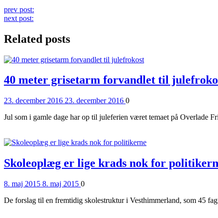
Continue
prev post:
next post:
Reading
Related posts
40 meter grisetarm forvandlet til julefroko
Posted
Comments
23. december 2016
23. december 2016
0
on
Jul som i gamle dage har op til juleferien været temaet på Overlade F
Read More
Skoleoplæg er lige krads nok for politiker
Posted
Comments
8. maj 2015
8. maj 2015
0
on
De forslag til en fremtidig skolestruktur i Vesthimmerland, som 45 fagf
Read More