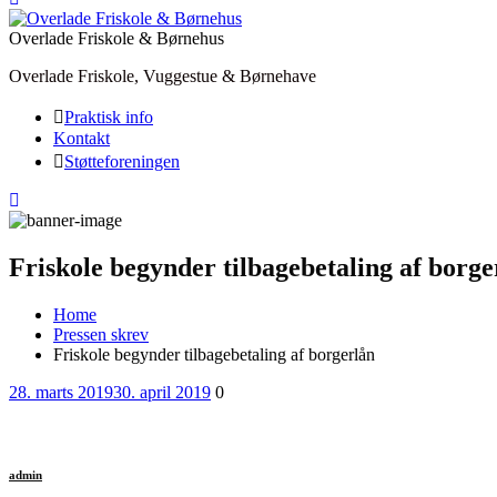
Overlade Friskole & Børnehus
Overlade Friskole, Vuggestue & Børnehave
Praktisk info
Kontakt
Støtteforeningen
Friskole begynder tilbagebetaling af borge
Home
Pressen skrev
Friskole begynder tilbagebetaling af borgerlån
Posted
Comments
28. marts 2019
30. april 2019
0
on
admin