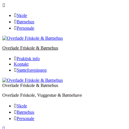
Skip
to
content
Skole
Børnehus
Personale
Overlade Friskole & Børnehus
Praktisk info
Kontakt
Støtteforeningen
Overlade Friskole & Børnehus
Overlade Friskole, Vuggestue & Børnehave
Skole
Børnehus
Personale