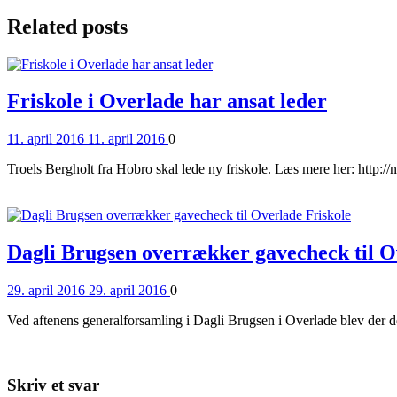
Related posts
Friskole i Overlade har ansat leder
Posted
Comments
11. april 2016
11. april 2016
0
on
Troels Bergholt fra Hobro skal lede ny friskole. Læs mere her: http://
Read More
Dagli Brugsen overrækker gavecheck til O
Posted
Comments
29. april 2016
29. april 2016
0
on
Ved aftenens generalforsamling i Dagli Brugsen i Overlade blev der de
Read More
Skriv et svar