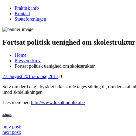
Praktisk info
Kontakt
Støtteforeningen
Fortsat politisk uenighed om skolestruktur
Home
Pressen skrev
Fortsat politisk uenighed om skolestruktur
Posted
Comments
27. august 2015
25. maj 2017
0
on
Selv om der i dag i byrådet ikke skulle tages stilling til, om der skal
imod skolelukninger.
Læs mere her:
http://www.lokaltindblik.dk/
admin
Continue
prev post:
next post:
Reading