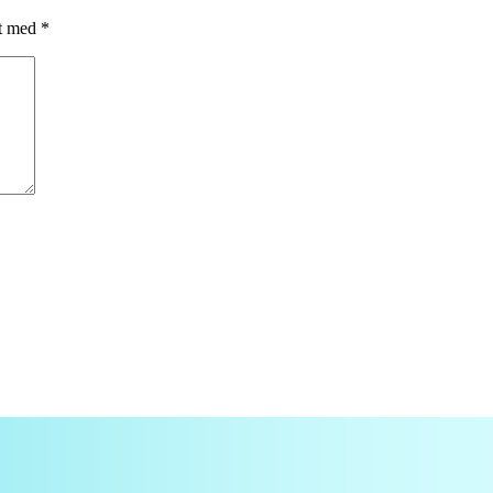
et med
*